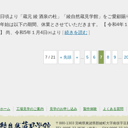
日頃より「蔵元 綾 酒泉の杜」「綾自然蔵見学館」をご愛顧賜
年始は以下の期間、休業とさせていただきます。 【 令和4年１
】 尚、令和5年１月4日㈬より
[
続きを読む
]
7 / 21
« 先頭
«
...
5
6
7
8
9
...
2
ホーム
工場見学のご案内
見学のお申し込み
製作体験
よくある質問
〒880-1303 宮崎県東諸県郡綾町大字南俣字豆新開