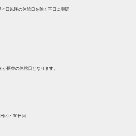
翌々日以降の休館日を除く平日に順延
㈬が振替の休館日となります。
9日㈪・30日㈫