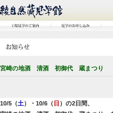
宮崎の地酒 清酒 初御代 蔵まつり
10/5（
土
）・10/6（
日
）の2日間、