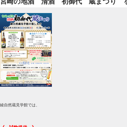
宮崎の地酒 清酒 初御代 蔵まつり 
綾自然蔵見学館では、