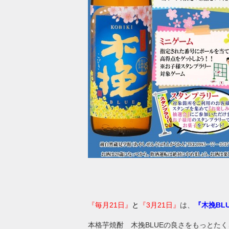
『毎月21日』
と
『3月21日』
は、
『木挽BL
本格芋焼酎 木挽BLUEの良さをもっとた