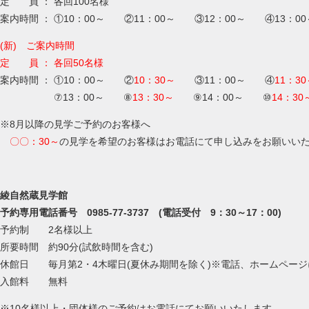
定 員 ： 各回100名様
案内時間 ： ①10：00～ ②11：00～ ③12：00～ ④13：0
(新) ご案内時間
定 員 ： 各回50名様
案内時間 ： ①10：00～ ②
10：30～
③11：00～ ④
11：3
⑦13：00～ ⑧
13：30～
⑨14：00～ ⑩
14：30
※8月以降の見学ご予約のお客様へ
〇〇：30～
の見学を希望のお客様はお電話にて申し込みをお願いい
綾自然蔵見学館
予約専用電話番号 0985-77-3737 (電話受付 9：30～17：00)
予約制 2名様以上
所要時間 約90分(試飲時間を含む)
休館日 毎月第2・4木曜日(夏休み期間を除く)※電話、ホームペー
入館料 無料
※10名様以上・団体様のご予約はお電話にてお願いいたします。