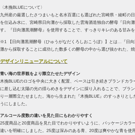
〈木挽BLUEについて〉
九州産の厳選したさつまいもと名水百選にも選ばれた宮崎県・綾町の日
を仕込み水に、宮崎県日向灘から採取した雲海酒造独自の酵母『日向灘
す。『日向灘黒潮酵母』を使用することで、すっきりキレのある甘みを
※1 【日向灘黒潮酵母（ひゅうがなだくろしおこうぼ）】とは…『日
灘から採取することに成功した数多くの酵母の中から選び抜かれた、焼
デザインリニューアルについて
青い海の世界観をより際立たせたデザイン
木挽BLUEのロゴを中央に大きく配置、ベースは引き続きブランドカ
に差し込む太陽の光の揺らめきをデザインに採り入れることで、ブラン
り一層際立たせました。海から生まれた『木挽BLUE』のすっきりと
うにしました。
アルコール度数の違いを見た目にもわかりやすく
25度商品と20度商品を見た目でわかりやすいように、パッケージカラ
違いを明確にしました。25度は深みのある青、20度は爽やかな青を使