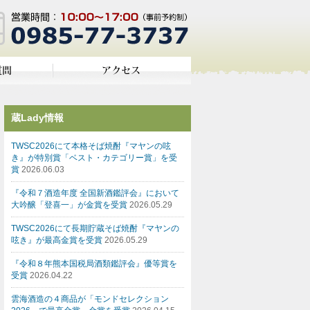
蔵Lady情報
TWSC2026にて本格そば焼酎『マヤンの呟
き』が特別賞「ベスト・カテゴリー賞」を受
賞
2026.06.03
『令和７酒造年度 全国新酒鑑評会』において
大吟醸「登喜一」が金賞を受賞
2026.05.29
TWSC2026にて長期貯蔵そば焼酎『マヤンの
呟き』が最高金賞を受賞
2026.05.29
『令和８年熊本国税局酒類鑑評会』優等賞を
受賞
2026.04.22
雲海酒造の４商品が「モンドセレクション