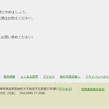
対にやめましょう。
飲酒はお控えください。
お買い求めください♪
製作体験
よくある質問
アクセス
旅行代理店様へ
プライバシーポリ
3 宮崎県東諸県郡綾町大字南俣字豆新開1795番1 [
アクセス
]
雲海酒造株式会社
-3535（代表） FAX.0985-77-3388