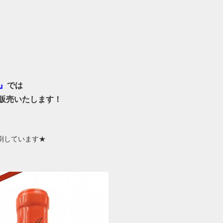
』
では
販売いたします！
刷しています★