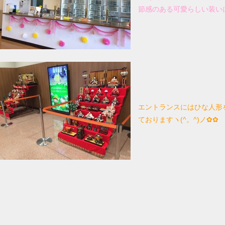
節感のある可愛らしい装い
エントランスにはひな人形
ておりますヽ(^。^)ノ✿✿