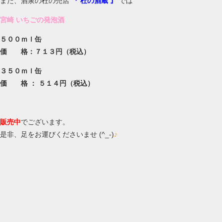
また、酒泉の杜の売店
『 杜の酒蔵 』
では
宮崎 いちごの発泡酒
５００ｍｌ缶
価 格：７１３円（税込）
３５０ｍｌ缶
価 格 ： ５１４円（税込）
販売中
でございます。
是非、足をお運びくださいませ (^_-)
♪