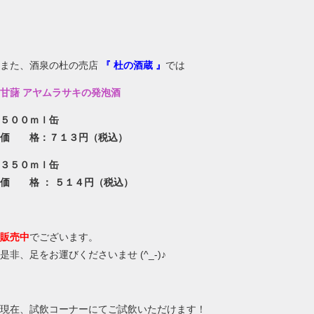
また、酒泉の杜の売店
『 杜の酒蔵 』
では
甘藷 アヤムラサキの発泡酒
５００ｍｌ缶
価 格：７１３円（税込）
３５０ｍｌ缶
価 格 ： ５１４円（税込）
販売中
でございます。
是非、足をお運びくださいませ (^_-)♪
現在、試飲コーナーにてご試飲いただけます！