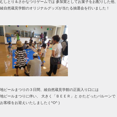
むしとり＆さかなつりゲームでは 参加賞としてお菓子をお配りした他
綾自然蔵見学館のオリジナルグッズが当たる抽選会を行いました！
地ビールまつりの３日間、綾自然蔵見学館の正面入り口には
地ビールまつりに伴い、 大きく「ＢＥＥＲ」と かたどったバルーンで
お客様をお迎えいたしました ( ^О^ )