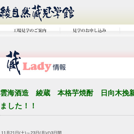
雲海酒造 綾蔵 本格芋焼酎 日向木挽
ました！！
11月21日(土)～23日(月)の3日間、